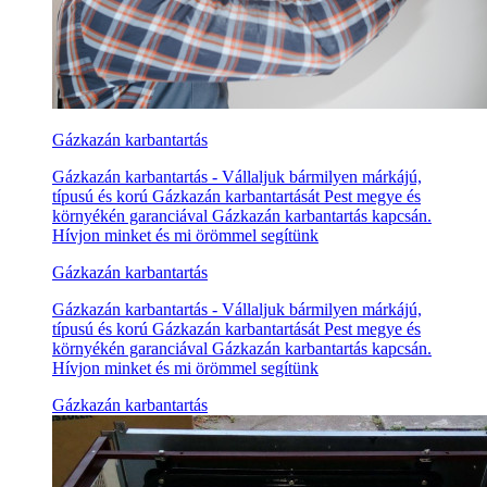
Gázkazán karbantartás
Gázkazán karbantartás - Vállaljuk bármilyen márkájú,
típusú és korú Gázkazán karbantartását Pest megye és
környékén garanciával Gázkazán karbantartás kapcsán.
Hívjon minket és mi örömmel segítünk
Gázkazán karbantartás
Gázkazán karbantartás - Vállaljuk bármilyen márkájú,
típusú és korú Gázkazán karbantartását Pest megye és
környékén garanciával Gázkazán karbantartás kapcsán.
Hívjon minket és mi örömmel segítünk
Gázkazán karbantartás