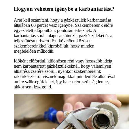
Hogyan vehetem igénybe a karbantartást?
Arra kell számítani, hogy a gázkészülék karbantartása
általában 60 percet vesz igénybe. Szakembereink előre
egyeztetett időpontban, pontosan érkeznek. A
karbantartás során alaposan átnézik gázkészülékét és a
teljes fűtésrendszert. Ezt követően közösen
szakembereinkkel kipróbáljuk, hogy minden
megfelelően működik.
Időként előfordul, különösen régi vagy hosszabb ideig
nem karbantartott gázkészülékeknél, hogy valamilyen
alkatrész cserére szorul, ilyenkor szakembereink
raktárkészletről visznek magukkal mindenféle alkatrészt
amire szükségük lehet, így ha cserére szükség lenne,
akkor sem lesz gond.