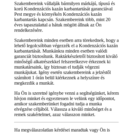
Szakembereink vállalják bármilyen márkájú, típusú és
korú Kondenzációs kazán karbantartását garanciával
Pest megye és környékén Kondenzációs kazán
karbantartás kapcsán. Szakembereink több, mint 20
éves tapasztalattal a hátuk mögött állnak az Ön
rendelkezésére.
Szakembereink minden esetben arra törekednek, hogy a
lehető legolcsóbban végezzék el a Kondenzációs kazán
karbantartását. Munkánkra minden esetben valódi
garanciát biztosítunk. Raktárkészletről biztosított kiváló
minőségű alkatrészekkel felszerelkezve érkeznek ki
munkatársaink, így biztosan el tudják végezni
munkájukat. Igény esetén szakembereink a jelzéstől
számított 1 órán belül kiérkeznek a helyszínre és
megkezdik a munkát.
Ha Ön is szeretné igénybe venni a segítségünket, kérem
hívjon minket és egyeztessen le velünk egy időpontot,
amikor szakemberünket fogadni tudja a munka
elvégzése céljából. Válassza a kiváló minőséget és a
remek szakértelmet, azaz válasszon minket.
Ha megválaszolatlan kérdései maradtak vagy Ön is