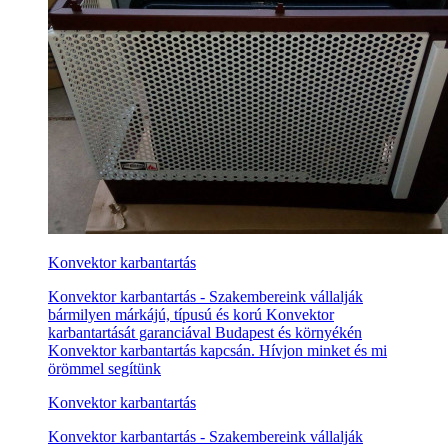
Konvektor karbantartás
Konvektor karbantartás - Szakembereink vállalják
bármilyen márkájú, típusú és korú Konvektor
karbantartását garanciával Budapest és környékén
Konvektor karbantartás kapcsán. Hívjon minket és mi
örömmel segítünk
Konvektor karbantartás
Konvektor karbantartás - Szakembereink vállalják