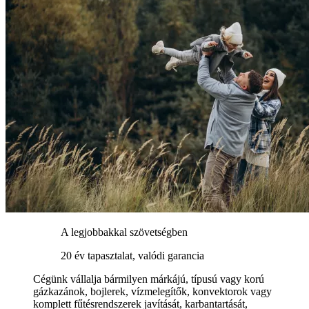
A legjobbakkal szövetségben
20 év tapasztalat, valódi garancia
Cégünk vállalja bármilyen márkájú, típusú vagy korú
gázkazánok, bojlerek, vízmelegítők, konvektorok vagy
komplett fűtésrendszerek javítását, karbantartását,