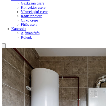
Gázkazán csere
Konvektor csere
Vízmelegítő csere
Radiátor csere
Cirkó csere
Fűtés csere
Kapcsolat
Ajánlatkérés
Rólunk