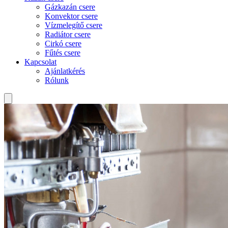
Gázkazán csere
Konvektor csere
Vízmelegítő csere
Radiátor csere
Cirkó csere
Fűtés csere
Kapcsolat
Ajánlatkérés
Rólunk