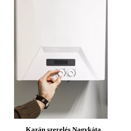
Kazán szerelés Nagykáta