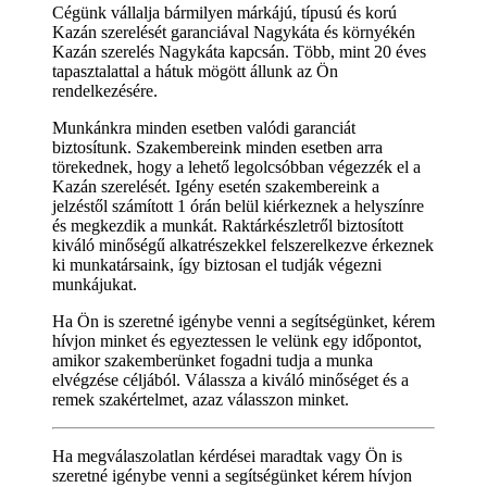
Cégünk vállalja bármilyen márkájú, típusú és korú
Kazán szerelését garanciával Nagykáta és környékén
Kazán szerelés Nagykáta kapcsán. Több, mint 20 éves
tapasztalattal a hátuk mögött állunk az Ön
rendelkezésére.
Munkánkra minden esetben valódi garanciát
biztosítunk. Szakembereink minden esetben arra
törekednek, hogy a lehető legolcsóbban végezzék el a
Kazán szerelését. Igény esetén szakembereink a
jelzéstől számított 1 órán belül kiérkeznek a helyszínre
és megkezdik a munkát. Raktárkészletről biztosított
kiváló minőségű alkatrészekkel felszerelkezve érkeznek
ki munkatársaink, így biztosan el tudják végezni
munkájukat.
Ha Ön is szeretné igénybe venni a segítségünket, kérem
hívjon minket és egyeztessen le velünk egy időpontot,
amikor szakemberünket fogadni tudja a munka
elvégzése céljából. Válassza a kiváló minőséget és a
remek szakértelmet, azaz válasszon minket.
Ha megválaszolatlan kérdései maradtak vagy Ön is
szeretné igénybe venni a segítségünket kérem hívjon