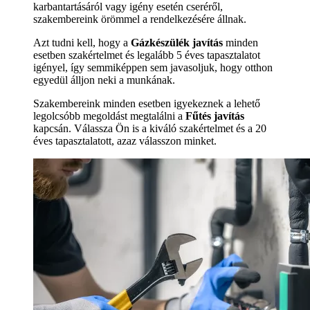
karbantartásáról vagy igény esetén cseréről,
szakembereink örömmel a rendelkezésére állnak.
Azt tudni kell, hogy a
Gázkészülék javítás
minden
esetben szakértelmet és legalább 5 éves tapasztalatot
igényel, így semmiképpen sem javasoljuk, hogy otthon
egyedül álljon neki a munkának.
Szakembereink minden esetben igyekeznek a lehető
legolcsóbb megoldást megtalálni a
Fűtés javítás
kapcsán. Válassza Ön is a kiváló szakértelmet és a 20
éves tapasztalatott, azaz válasszon minket.