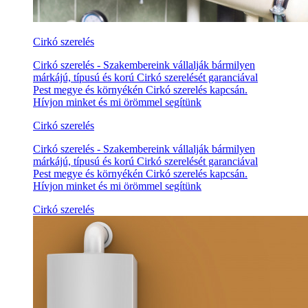
Cirkó szerelés
Cirkó szerelés - Szakembereink vállalják bármilyen
márkájú, típusú és korú Cirkó szerelését garanciával
Pest megye és környékén Cirkó szerelés kapcsán.
Hívjon minket és mi örömmel segítünk
Cirkó szerelés
Cirkó szerelés - Szakembereink vállalják bármilyen
márkájú, típusú és korú Cirkó szerelését garanciával
Pest megye és környékén Cirkó szerelés kapcsán.
Hívjon minket és mi örömmel segítünk
Cirkó szerelés