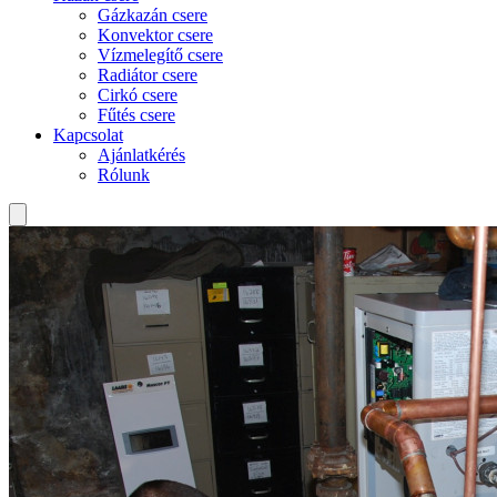
Gázkazán csere
Konvektor csere
Vízmelegítő csere
Radiátor csere
Cirkó csere
Fűtés csere
Kapcsolat
Ajánlatkérés
Rólunk