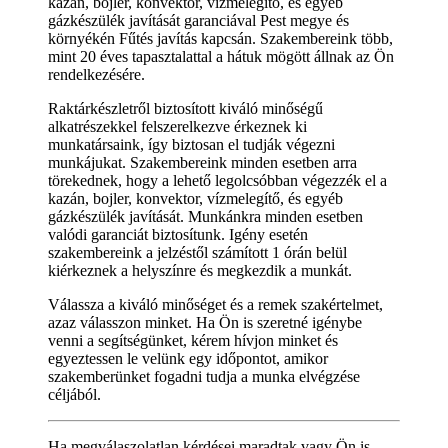
kazán, bojler, konvektor, vízmelegítő, és egyéb
gázkészülék javítását garanciával Pest megye és
környékén Fűtés javítás kapcsán. Szakembereink több,
mint 20 éves tapasztalattal a hátuk mögött állnak az Ön
rendelkezésére.
Raktárkészletről biztosított kiváló minőségű
alkatrészekkel felszerelkezve érkeznek ki
munkatársaink, így biztosan el tudják végezni
munkájukat. Szakembereink minden esetben arra
törekednek, hogy a lehető legolcsóbban végezzék el a
kazán, bojler, konvektor, vízmelegítő, és egyéb
gázkészülék javítását. Munkánkra minden esetben
valódi garanciát biztosítunk. Igény esetén
szakembereink a jelzéstől számított 1 órán belül
kiérkeznek a helyszínre és megkezdik a munkát.
Válassza a kiváló minőséget és a remek szakértelmet,
azaz válasszon minket. Ha Ön is szeretné igénybe
venni a segítségünket, kérem hívjon minket és
egyeztessen le velünk egy időpontot, amikor
szakemberünket fogadni tudja a munka elvégzése
céljából.
Ha megválaszolatlan kérdései maradtak vagy Ön is