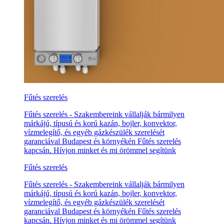
Fűtés szerelés
Fűtés szerelés - Szakembereink vállalják bármilyen
márkájú, típusú és korú kazán, bojler, konvektor,
vízmelegítő, és egyéb gázkészülék szerelését
garanciával Budapest és környékén Fűtés szerelés
kapcsán. Hívjon minket és mi örömmel segítünk
Fűtés szerelés
Fűtés szerelés - Szakembereink vállalják bármilyen
márkájú, típusú és korú kazán, bojler, konvektor,
vízmelegítő, és egyéb gázkészülék szerelését
garanciával Budapest és környékén Fűtés szerelés
kapcsán. Hívjon minket és mi örömmel segítünk