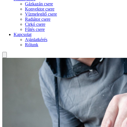
Gázkazán csere
Konvektor csere
Vízmelegítő csere
Radiátor csere
Cirkó csere
Fűtés csere
Kapcsolat
Ajánlatkérés
Rólunk