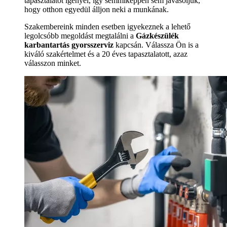
tapasztalatot igényel, így semmiképpen sem javasoljuk,
hogy otthon egyedül álljon neki a munkának.
Szakembereink minden esetben igyekeznek a lehető
legolcsóbb megoldást megtalálni a
Gázkészülék
karbantartás gyorsszerviz
kapcsán. Válassza Ön is a
kiváló szakértelmet és a 20 éves tapasztalatott, azaz
válasszon minket.