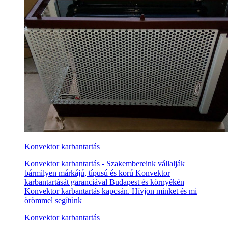
Konvektor karbantartás
Konvektor karbantartás - Szakembereink vállalják
bármilyen márkájú, típusú és korú Konvektor
karbantartását garanciával Budapest és környékén
Konvektor karbantartás kapcsán. Hívjon minket és mi
örömmel segítünk
Konvektor karbantartás