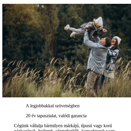
A legjobbakkal szövetségben
20 év tapasztalat, valódi garancia
Cégünk vállalja bármilyen márkájú, típusú vagy korú
gázkazánok, bojlerek, vízmelegítők, konvektorok vagy