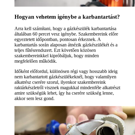
Hogyan vehetem igénybe a karbantartást?
Arra kell számítani, hogy a gázkészülék karbantartása
általában 60 percet vesz igénybe. Szakembereink előre
egyeztetett időpontban, pontosan érkeznek. A
karbantartás során alaposan átnézik gázkészülékét és a
teljes fűtésrendszert. Ezt követően közösen
szakembereinkkel kipróbáljuk, hogy minden
megfelelően működik.
Időként előfordul, különösen régi vagy hosszabb ideig
nem karbantartott gázkészülékeknél, hogy valamilyen
alkatrész cserére szorul, ilyenkor szakembereink
raktárkészletről visznek magukkal mindenféle alkatrészt
amire szükségük lehet, így ha cserére szükség lenne,
akkor sem lesz gond.