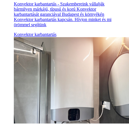
Konvektor karbantartás - Szakembereink vállalják
bármilyen márkájú, típusú és korú Konvektor
karbantartását garanciával Budapest és környékén
Konvektor karbantartás kapcsán. Hívjon minket és mi
örömmel segítünk
Konvektor karbantartás