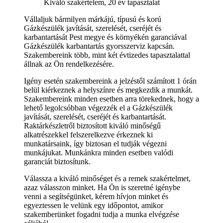
Kiváló szakértelem, 20 év tapasztalat
Vállaljuk bármilyen márkájú, típusú és korú
Gázkészülék javítását, szerelését, cseréjét és
karbantartását Pest megye és környékén garanciával
Gázkészülék karbantartás gyorsszerviz kapcsán.
Szakembereink több, mint két évtizedes tapasztalattal
állnak az Ön rendelkezésére.
Igény esetén szakembereink a jelzéstől számított 1 órán
belül kiérkeznek a helyszínre és megkezdik a munkát.
Szakembereink minden esetben arra törekednek, hogy a
lehető legolcsóbban végezzék el a Gázkészülék
javítását, szerelését, cseréjét és karbantartását.
Raktárkészletről biztosított kiváló minőségű
alkatrészekkel felszerelkezve érkeznek ki
munkatársaink, így biztosan el tudják végezni
munkájukat. Munkánkra minden esetben valódi
garanciát biztosítunk.
Válassza a kiváló minőséget és a remek szakértelmet,
azaz válasszon minket. Ha Ön is szeretné igénybe
venni a segítségünket, kérem hívjon minket és
egyeztessen le velünk egy időpontot, amikor
szakemberünket fogadni tudja a munka elvégzése