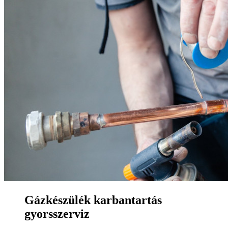
Gázkészülék karbantartás
gyorsszerviz