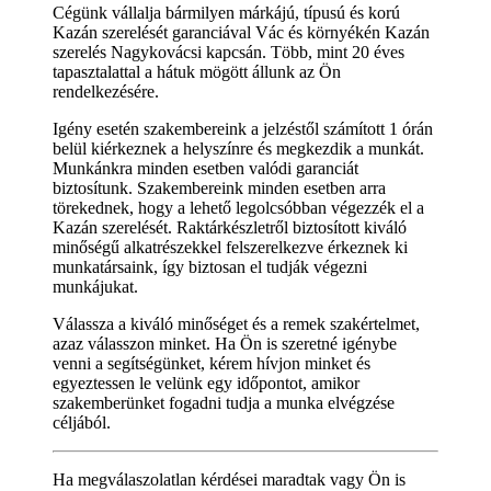
Cégünk vállalja bármilyen márkájú, típusú és korú
Kazán szerelését garanciával Vác és környékén Kazán
szerelés Nagykovácsi kapcsán. Több, mint 20 éves
tapasztalattal a hátuk mögött állunk az Ön
rendelkezésére.
Igény esetén szakembereink a jelzéstől számított 1 órán
belül kiérkeznek a helyszínre és megkezdik a munkát.
Munkánkra minden esetben valódi garanciát
biztosítunk. Szakembereink minden esetben arra
törekednek, hogy a lehető legolcsóbban végezzék el a
Kazán szerelését. Raktárkészletről biztosított kiváló
minőségű alkatrészekkel felszerelkezve érkeznek ki
munkatársaink, így biztosan el tudják végezni
munkájukat.
Válassza a kiváló minőséget és a remek szakértelmet,
azaz válasszon minket. Ha Ön is szeretné igénybe
venni a segítségünket, kérem hívjon minket és
egyeztessen le velünk egy időpontot, amikor
szakemberünket fogadni tudja a munka elvégzése
céljából.
Ha megválaszolatlan kérdései maradtak vagy Ön is