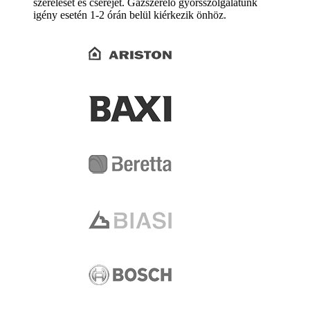
szerelését és cseréjét. Gázszerelő gyorsszolgálatunk
igény esetén 1-2 órán belül kiérkezik önhöz.