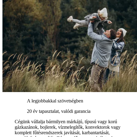
A legjobbakkal szövetségben
20 év tapasztalat, valódi garancia
Cégünk vállalja bármilyen márkájú, típusú vagy korú
gázkazánok, bojlerek, vízmelegítők, konvektorok vagy
komplett fűtésrendszerek javítását, karbantartását,