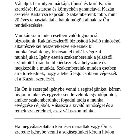
Vállaljuk bármilyen márkájú, típusú és korú Kazán
szerelését Kistarcsa és környékén garanciával Kazán
szerelés Kistarcsa kapcsán. Szakembereink több, mint
20 éves tapasztalattal a hátuk mögött állnak az Ön
rendelkezésére.
Munkánkra minden esetben valódi garanciát
biztosítunk. Raktárkészletről biztosított kiváló minőségű
alkatrészekkel felszerelkezve érkeznek ki
munkatársaink, így biztosan el tudják végezni
munkájukat. Igény esetén szakembereink a jelzéstől
számított 1 órán belül kiérkeznek a helyszínre és
megkezdik a munkát. Szakembereink minden esetben
arra törekednek, hogy a lehető legolcsóbban végezzék
el a Kazán szerelését.
Ha Ön is szeretné igénybe venni a segítségünket, kérem
hívjon minket és egyeztessen le velünk egy időpontot,
amikor szakemberünket fogadni tudja a munka
elvégzése céljából. Válassza a kiváló minőséget és a
remek szakértelmet, azaz válasszon minket.
Ha megválaszolatlan kérdései maradtak vagy Ön is
szeretné igénybe venni a segítségünket kérem hívjon