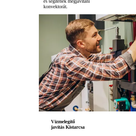
és segítenek megjavítani
konvektorát.
Vízmelegítő
javítás Kistarcsa