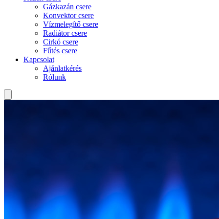
Gázkazán csere
Konvektor csere
Vízmelegítő csere
Radiátor csere
Cirkó csere
Fűtés csere
Kapcsolat
Ajánlatkérés
Rólunk