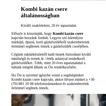
Kombi kazán csere
általánosságban
Kiváló szakértelem, 20 év tapasztalat.
Először is köszönjük, hogy
Kombi kazán csere
kapcsán hozzánk fordult. Legyen szó bármilyen
márkájú, típusú, korú gázkészülékről szakembereink
örömmel segítenek önnek a gázkészülék cseréjében.
Cégünk raktárkészletről tudd önnek biztosítani kiváló
minőségű és remek ár / érték aránnyal rendelkező
gázkészüléket. Több, mint 20 éves tapasztalattal a
hátunk mögött állunk az Ön rendelkezésére.
Ha Ön is szeretné igénybe venni a segítségünket
Kombi kazán csere kapcsán, akkor hívjon minket a +36
(70) 881 20 08 telefonszámunkon és szakembereink
örömmel segítnek önnek.