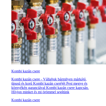
Kombi kazán csere
Kombi kazán csere - Vállaljuk bármilyen márkájú,
típusú és korú Kombi kazán cseréjét Pest megye és
környékén garanciával Kombi kazán csere kapcsán.
Hívjon minket és mi örömmel segítünk
Kombi kazán csere