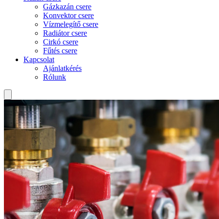
Gázkazán csere
Konvektor csere
Vízmelegítő csere
Radiátor csere
Cirkó csere
Fűtés csere
Kapcsolat
Ajánlatkérés
Rólunk