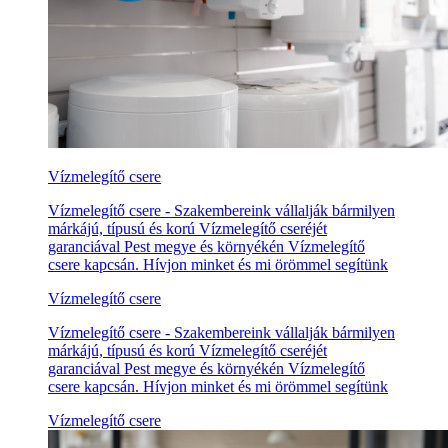
Vízmelegítő csere
Vízmelegítő csere - Szakembereink vállalják bármilyen
márkájú, típusú és korú Vízmelegítő cseréjét
garanciával Pest megye és környékén Vízmelegítő
csere kapcsán. Hívjon minket és mi örömmel segítünk
Vízmelegítő csere
Vízmelegítő csere - Szakembereink vállalják bármilyen
márkájú, típusú és korú Vízmelegítő cseréjét
garanciával Pest megye és környékén Vízmelegítő
csere kapcsán. Hívjon minket és mi örömmel segítünk
Vízmelegítő csere