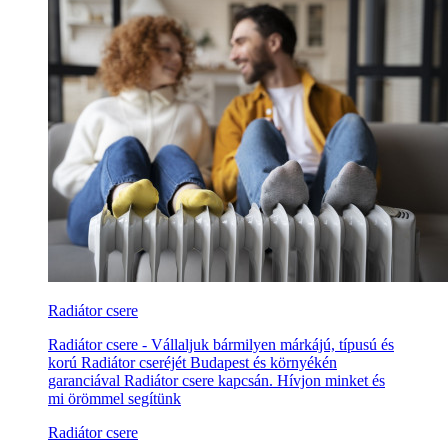
Radiátor csere
Radiátor csere - Vállaljuk bármilyen márkájú, típusú és
korú Radiátor cseréjét Budapest és környékén
garanciával Radiátor csere kapcsán. Hívjon minket és
mi örömmel segítünk
Radiátor csere