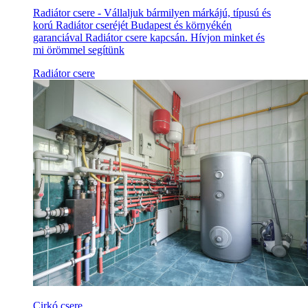
Radiátor csere - Vállaljuk bármilyen márkájú, típusú és
korú Radiátor cseréjét Budapest és környékén
garanciával Radiátor csere kapcsán. Hívjon minket és
mi örömmel segítünk
Radiátor csere
Cirkó csere