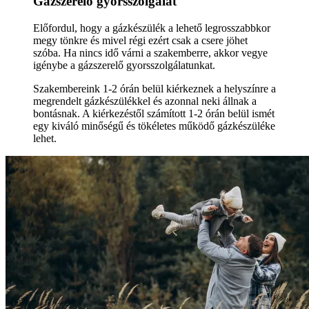
Gázszerelő gyorsszolgálat
Előfordul, hogy a gázkészülék a lehető legrosszabbkor
megy tönkre és mivel régi ezért csak a csere jöhet
szóba. Ha nincs idő várni a szakemberre, akkor vegye
igénybe a gázszerelő gyorsszolgálatunkat.
Szakembereink 1-2 órán belül kiérkeznek a helyszínre a
megrendelt gázkészülékkel és azonnal neki állnak a
bontásnak. A kiérkezéstől számított 1-2 órán belül ismét
egy kiváló minőségű és tökéletes működő gázkészüléke
lehet.