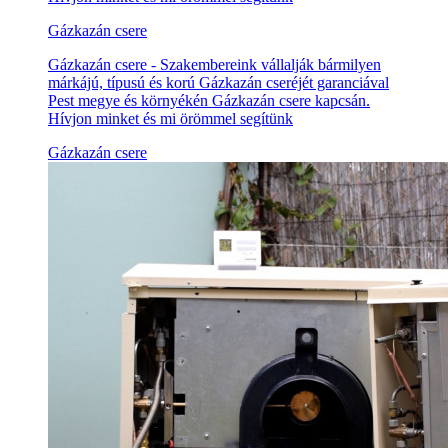
Gázkazán csere
Gázkazán csere - Szakembereink vállalják bármilyen
márkájú, típusú és korú Gázkazán cseréjét garanciával
Pest megye és környékén Gázkazán csere kapcsán.
Hívjon minket és mi örömmel segítünk
Gázkazán csere