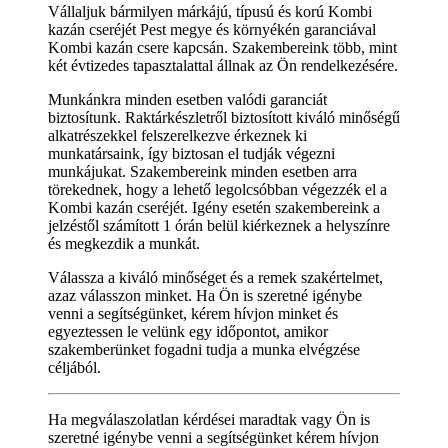
Vállaljuk bármilyen márkájú, típusú és korú Kombi
kazán cseréjét Pest megye és környékén garanciával
Kombi kazán csere kapcsán. Szakembereink több, mint
két évtizedes tapasztalattal állnak az Ön rendelkezésére.
Munkánkra minden esetben valódi garanciát
biztosítunk. Raktárkészletről biztosított kiváló minőségű
alkatrészekkel felszerelkezve érkeznek ki
munkatársaink, így biztosan el tudják végezni
munkájukat. Szakembereink minden esetben arra
törekednek, hogy a lehető legolcsóbban végezzék el a
Kombi kazán cseréjét. Igény esetén szakembereink a
jelzéstől számított 1 órán belül kiérkeznek a helyszínre
és megkezdik a munkát.
Válassza a kiváló minőséget és a remek szakértelmet,
azaz válasszon minket. Ha Ön is szeretné igénybe
venni a segítségünket, kérem hívjon minket és
egyeztessen le velünk egy időpontot, amikor
szakemberünket fogadni tudja a munka elvégzése
céljából.
Ha megválaszolatlan kérdései maradtak vagy Ön is
szeretné igénybe venni a segítségünket kérem hívjon