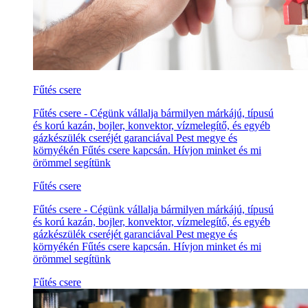
Fűtés csere
Fűtés csere - Cégünk vállalja bármilyen márkájú, típusú
és korú kazán, bojler, konvektor, vízmelegítő, és egyéb
gázkészülék cseréjét garanciával Pest megye és
környékén Fűtés csere kapcsán. Hívjon minket és mi
örömmel segítünk
Fűtés csere
Fűtés csere - Cégünk vállalja bármilyen márkájú, típusú
és korú kazán, bojler, konvektor, vízmelegítő, és egyéb
gázkészülék cseréjét garanciával Pest megye és
környékén Fűtés csere kapcsán. Hívjon minket és mi
örömmel segítünk
Fűtés csere