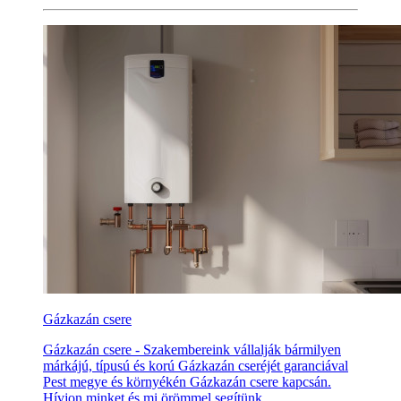
Gázkazán csere
Gázkazán csere - Szakembereink vállalják bármilyen
márkájú, típusú és korú Gázkazán cseréjét garanciával
Pest megye és környékén Gázkazán csere kapcsán.
Hívjon minket és mi örömmel segítünk