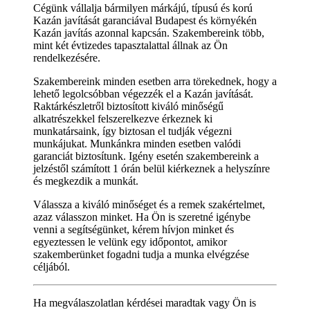
Cégünk vállalja bármilyen márkájú, típusú és korú
Kazán javítását garanciával Budapest és környékén
Kazán javítás azonnal kapcsán. Szakembereink több,
mint két évtizedes tapasztalattal állnak az Ön
rendelkezésére.
Szakembereink minden esetben arra törekednek, hogy a
lehető legolcsóbban végezzék el a Kazán javítását.
Raktárkészletről biztosított kiváló minőségű
alkatrészekkel felszerelkezve érkeznek ki
munkatársaink, így biztosan el tudják végezni
munkájukat. Munkánkra minden esetben valódi
garanciát biztosítunk. Igény esetén szakembereink a
jelzéstől számított 1 órán belül kiérkeznek a helyszínre
és megkezdik a munkát.
Válassza a kiváló minőséget és a remek szakértelmet,
azaz válasszon minket. Ha Ön is szeretné igénybe
venni a segítségünket, kérem hívjon minket és
egyeztessen le velünk egy időpontot, amikor
szakemberünket fogadni tudja a munka elvégzése
céljából.
Ha megválaszolatlan kérdései maradtak vagy Ön is