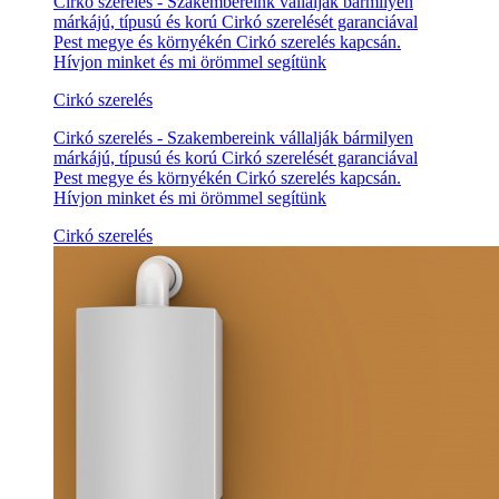
Cirkó szerelés - Szakembereink vállalják bármilyen
márkájú, típusú és korú Cirkó szerelését garanciával
Pest megye és környékén Cirkó szerelés kapcsán.
Hívjon minket és mi örömmel segítünk
Cirkó szerelés
Cirkó szerelés - Szakembereink vállalják bármilyen
márkájú, típusú és korú Cirkó szerelését garanciával
Pest megye és környékén Cirkó szerelés kapcsán.
Hívjon minket és mi örömmel segítünk
Cirkó szerelés