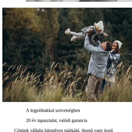
A legjobbakkal szövetségben
20 év tapasztalat, valódi garancia
Cégünk vállalja bármilyen márkájú, típusú vagy korú