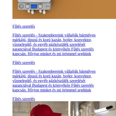
Fűtés szerelés
Fűtés szerelés - Szakembereink vállalják bármilyen
márkájú, típusú és korú kazán, bojler, konvektor,
vízmelegítő, és egyéb gázkészülék szerelését
garanciával Budapest és környékén Fűtés szerelés
kapcsán. Hívjon minket és mi örömmel segítünk
Fűtés szerelés
Fűtés szerelés - Szakembereink vállalják bármilyen
márkájú, típusú és korú kazán, bojler, konvektor,
vízmelegítő, és egyéb gázkészülék szerelését
garanciával Budapest és környékén Fűtés szerelés
kapcsán. Hívjon minket és mi örömmel segítünk
Fűtés szerelés