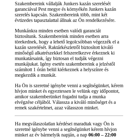
Szakembereink vállalják Junkers kazán szerelését
garanciával Pest megye és környékén Junkers kazán
szerelés kapcsán. Szakembereink több, mint két
évtizedes tapasztalattal állnak az Ön rendelkezésére.
Munkánkra minden esetben valódi garanciát
biztosítunk. Szakembereink minden esetben arra
törekednek, hogy a lehető legolcsóbban végezzék el a
kazán szerelését. Raktárkészletről biztosított kiváló
minőségű alkatrészekkel felszerelkezve érkeznek ki
munkatársaink, így biztosan el tudják végezni
munkájukat. Igény esetén szakembereink a jelzéstől
számított 1 órán belül kiérkeznek a helyszínre és
megkezdik a munkát.
Ha Ön is szeretné igénybe venni a segítségünket, kérem
hívjon minket és egyeztessen le velünk egy időpontot,
amikor szakemberünket fogadni tudja a munka
elvégzése céljából. Válassza a kiváló minőséget és a
remek szakértelmet, azaz válasszon minket.
Ha megválaszolatlan kérdései maradtak vagy Ön is
szeretné igénybe venni a segítségünket kérem hívjon
minket az év bármelyik napján, a nap
06:00 – 22:00