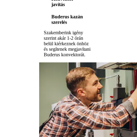
javítás
Buderus kazán
szerelés
Szakemberink igény
szerint akár 1-2 órán
belül kiérkeznek önhöz
és segítenek megjavítani
Buderus konvektorát.