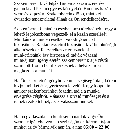
Szakembereink vállalják Buderus kazán szerelését
garanciával Pest megye és környékén Buderus kazán
szerelés kapcsán. Szakembereink több, mint két
évtizedes tapasztalattal állnak az Ön rendelkezésére.
Szakembereink minden esetben arra törekednek, hogy a
lehető legolcsóbban végezzék el a kazán szerelését.
Munkánkra minden esetben valódi garanciát
biztosítunk. Raktárkészletről biztosított kiváló minőségű
alkatrészekkel felszerelkezve érkeznek ki
munkatársaink, így biztosan el tudják végezni
munkájukat. Igény esetén szakembereink a jelzéstől
számított 1 órán belül kiérkeznek a helyszínre és
megkezdik a munkát.
Ha Ön is szeretné igénybe venni a segítségünket, kérem
hívjon minket és egyeztessen le velünk egy időpontot,
amikor szakemberünket fogadni tudja a munka
elvégzése céljából. Válassza a kiváló minőséget és a
remek szakértelmet, azaz válasszon minket.
Ha megválaszolatlan kérdései maradtak vagy Ön is
szeretné igénybe venni a segítségünket kérem hívjon
minket az év bármelyik napján, a nap
06:00 – 22:00